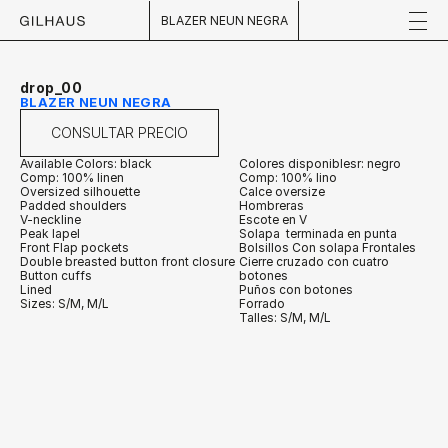
BLAZER NEUN NEGRA
drop_00
BLAZER NEUN NEGRA
CONSULTAR PRECIO
Available Colors: black
Colores disponiblesr: negro
Comp: 100% linen
Comp: 100% lino
Oversized silhouette
Calce oversize
Padded shoulders
Hombreras
V-neckline
Escote en V
Peak lapel
Solapa  terminada en punta
Front Flap pockets
Bolsillos Con solapa Frontales
Double breasted button front closure
Cierre cruzado con cuatro 
Button cuffs
botones
Lined
Puños con botones
Sizes: S/M, M/L
Forrado
Talles: S/M, M/L