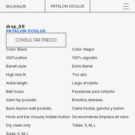
PATALON OCULUS
drop_06
PATALON OCULUS
CONSULTAR PRECIO
Color: Black
Color: Negro
100%cotton
100% algodón
Barrell style
Estilo Barrel
High rise fit
Tiro alto
Ankle length
Largo al tobillo
Belt loops
Pasadores para cinturón
Slant hip pockets
Bolsillos laterales
Back illusion welt pockets
Cierre frontal, gancho y boton
Hook and bar closure, hidden button
Se recomienda limpieza en seco
Dry clean only
Talles: S, M, L
Sizes: S, M, L